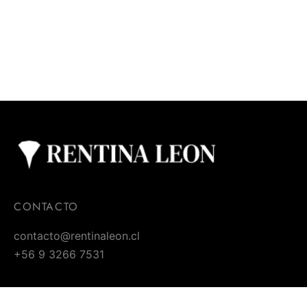
GUILET SKY BLUE
SOBRE CAMISA
KATSURA
MAYA SOFT BLUE
$
48.900
$
67.990
CONTACTO
contacto@rentinaleon.cl
+56 9 3266 7531
Showroom