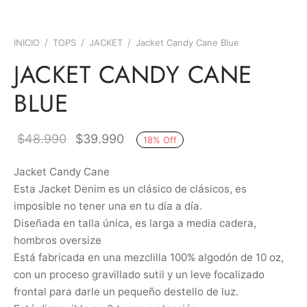
INICIO
/
TOPS
/
JACKET
/
Jacket Candy Cane Blue
JACKET CANDY CANE
BLUE
El precio
El precio
$
48.990
$
39.990
18
%
Off
original
actual
Jacket Candy Cane
era:
es:
Esta Jacket Denim es un clásico de clásicos, es
$48.990.
$39.990.
imposible no tener una en tu día a día.
Diseñada en talla única, es larga a media cadera,
hombros oversize
Está fabricada en una mezclilla 100% algodón de 10 oz,
con un proceso gravillado sutil y un leve focalizado
frontal para darle un pequeño destello de luz.