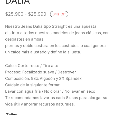
DALIA
Rango
$
25.900
-
$
25.990
34
%
Off
de
Nuestro Jeans Dalia tipo Straight es una apuesta
precios:
distinta a todos nuestros modelos de jeans clásicos, con
desde
desgastes en ambas
$25.900
piernas y doble costura en los costados lo cual genera
hasta
un calce más ajustado y define la silueta.
$25.990
Calce: Corte recto / Tiro alto
Proceso: Focalizado suave / Destroyer
Composición: 98% Algodón y 2% Spandex
Cuídalo de la siguiente forma:
Lavar con agua fría / No clorar / No lavar en seco
Te recomendamos lavarlos cada 8 usos para alargar su
vida útil y ahorrar recursos naturales.
Tallas