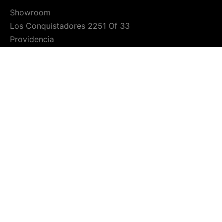
Showroom
Los Conquistadores 2251 Of 33
Providencia
REDES SOCIALES
FORMAS DE PAGO
Tarjetas de débito
Tarjetas de crédito
Transferencias Bancarias
© 2022 Rentina Leon. Todos los derechos